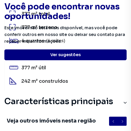
Você pode encontrar novas
377 m²
total
oportunidades!
377 m²
terreno
Este imóvel não está mais disponível, mas você pode
conferir outros em nosso site ou deixar seu contato para
4
quartos
(4 suítes)
receber mais informações.
1
banheiro
Ver sugestões
377 m²
útil
242 m²
construídos
Características principais
Veja outros imóveis nesta região