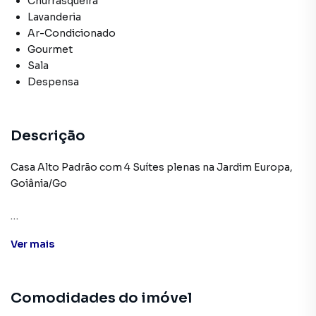
Churrasqueira
Lavanderia
Ar-Condicionado
Gourmet
Sala
Despensa
Descrição
‎Casa Alto Padrão com 4 Suítes plenas na Jardim Europa,
Goiânia/Go
Ver
mais
*Valor: R$ 1.800.000,00*
✅ Área construída: 242,04m2
Comodidades do imóvel
✅ Área do terreno: 377,50m2