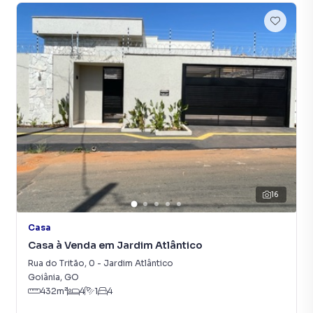
16
Casa
Casa à Venda em Jardim Atlântico
Rua do Tritão
,
0
-
Jardim Atlântico
Goiânia
,
GO
432
m²
4
1
4