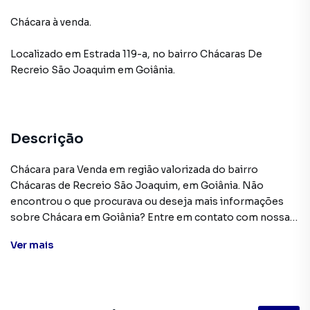
Chácara à venda.
Localizado
em
Estrada 119-a
,
no bairro Chácaras De
Recreio São Joaquim
em Goiânia
.
Descrição
Chácara para Venda em região valorizada do bairro
Chácaras de Recreio São Joaquim, em Goiânia. Não
encontrou o que procurava ou deseja mais informações
sobre Chácara em Goiânia? Entre em contato com nossa
equipe pelo telefone (62) 99817-7080.
Ver
mais
A M360 IMOVEIS E CORRETORA DE SEGUROS LTDA tem
mais opções de apartamentos, casas residenciais e
comerciais, sobrados, terrenos, lojas e barracões para