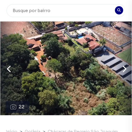
22
Início
Goiânia
Chácaras de Recreio São Joaquim