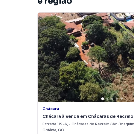
e região
A M360 IMOVEIS E CORRETORA DE SEGUROS L
residenciais e comerciais, sobrados, terrenos,
empreendimentos em construção ou lançament
regiões de Aparecida de Goiânia. Aqui você en
mais combina com seu estilo de vida.
Negocie seu imóvel de forma totalmente onli
CORRETORA DE SEGUROS LTDA você consegue 
Goiânia mesmo não estando na cidade e com a p
computador ou smartphone. Nós criamos soluçõ
proprietários, inquilinos e compradores com o
Anuncie seu imóvel! É fácil, rápido e gratu
uma imobiliária digital com imóveis em diversas
Chácara
Na M360 IMOVEIS E CORRETORA DE SEGUROS L
Chácara à Venda em Chácaras de Recrei
muito mais rápido do que em imobiliárias tra
Estrada 119-A
,
-
Chácaras de Recreio São Joaqui
Aparecida de Goiânia, especialmente em Jardi
Goiânia
,
GO
marketing digital focada em produzir campanh