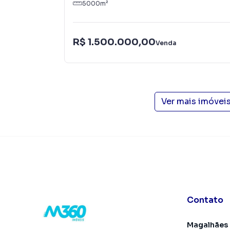
5000
m²
muito o número de contatos interessados e 
ou alugar seu imóvel mais rápido. Contamos
treinados e uma central de atendimento prepar
R$ 1.500.000,00
Venda
Ver mais imóvei
Contato
Magalhães