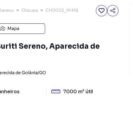
 Sereno
Chácara
CH0003_MIMB
Mapa
uriti Sereno, Aparecida de
recida de Goiânia
/
GO
anheiros
7000 m²
útil