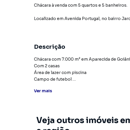
Chácara à venda com 5 quartos e 5 banheiros.
Localizado
em
Avenida Portugal
,
no bairro Jar
Descrição
Chácara com 7.000 m² em Aparecida de Goiân
Com 2 casas
Área de lazer com piscina
Campo de futebol
Ver
mais
Agende sua visita!
Chácara para Venda em região valorizada do ba
Veja outros imóveis e
encontrou o que procurava ou deseja mais in
Entre em contato com nossa equipe pelo telef