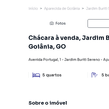
Início
Aparecida de Goiânia
Jardim Buriti
Fotos
Chácara à venda, Jardim B
Goiânia, GO
Avenida Portugal
,
1
-
Jardim Buriti Sereno
-
Apa
5
quartos
5
b
Sobre o imóvel