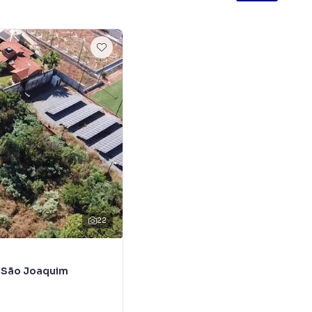
TDA tem mais opções de apartamentos, casas
 lojas e barracões para venda ou locação, além de
os na planta em Jardim Buriti Sereno e em outras
contra milhares de ofertas para encontrar o imóvel que
ne, com segurança e tranquilidade. Na M360 IMOVEIS E
comprar ou alugar um imóvel em Aparecida de
raticidade de fazer tudo online, direto do seu
es inovadoras para simplificar a relação de
 mercado imobiliário.
ito! A M360 IMOVEIS E CORRETORA DE SEGUROS LTDA é
22
 cidades do Brasil, incluindo Aparecida de Goiânia.
TDA você consegue vender ou alugar seu imóvel
o São Joaquim
dicionais. Já vendemos e locamos diversos imóveis em
m
m Buriti Sereno. Isso porque temos uma equipe de
as específicas para Aparecida de Goiânia, o que aumenta