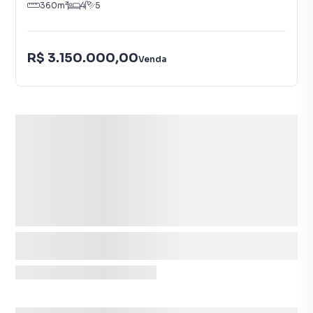
360
m²
4
5
R$ 3.150.000,00
Venda