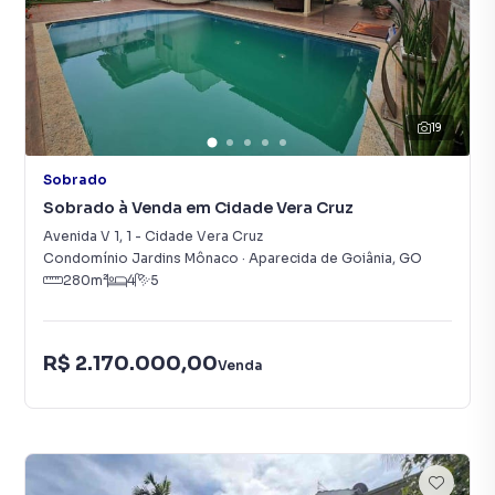
19
Sobrado
Sobrado à Venda em Cidade Vera Cruz
Avenida V 1
,
1
-
Cidade Vera Cruz
Condomínio Jardins Mônaco
·
Aparecida de Goiânia
,
GO
280
m²
4
5
R$ 2.170.000,00
Venda