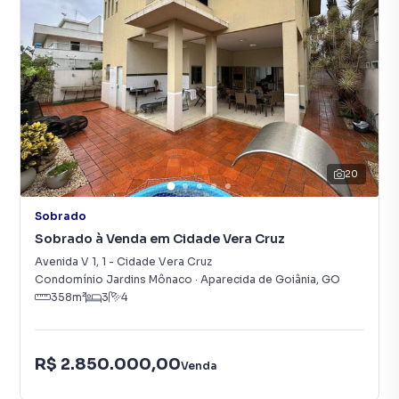
20
Sobrado
Sobrado à Venda em Cidade Vera Cruz
Avenida V 1
,
1
-
Cidade Vera Cruz
Condomínio Jardins Mônaco
·
Aparecida de Goiânia
,
GO
358
m²
3
4
R$ 2.850.000,00
Venda