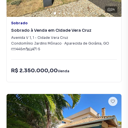
24
Sobrado
Sobrado à Venda em Cidade Vera Cruz
Avenida V 1
,
1
-
Cidade Vera Cruz
Condomínio Jardins Mônaco
·
Aparecida de Goiânia
,
GO
445
m²
4
5
R$ 2.350.000,00
Venda