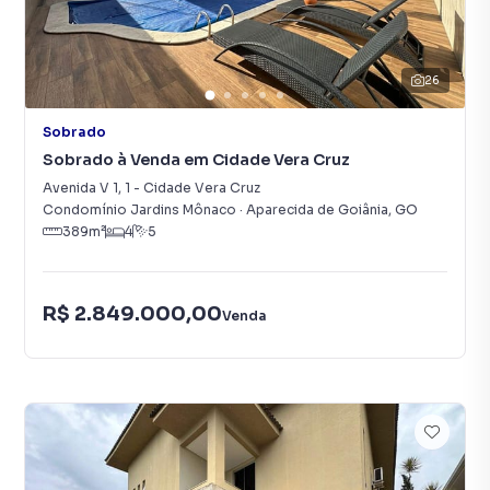
26
Sobrado
Sobrado à Venda em Cidade Vera Cruz
Avenida V 1
,
1
-
Cidade Vera Cruz
Condomínio Jardins Mônaco
·
Aparecida de Goiânia
,
GO
389
m²
4
5
R$ 2.849.000,00
Venda