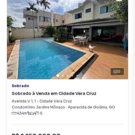
12
Sobrado
Sobrado à Venda em Cidade Vera Cruz
Avenida V 1
,
1
-
Cidade Vera Cruz
Condomínio Jardins Mônaco
·
Aparecida de Goiânia
,
GO
434
m²
4
5