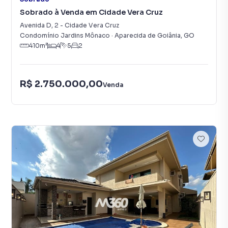
Sobrado à Venda em Cidade Vera Cruz
Avenida D
,
2
-
Cidade Vera Cruz
Condomínio Jardins Mônaco
·
Aparecida de Goiânia
,
GO
410
m²
4
5
2
R$ 2.750.000,00
Venda