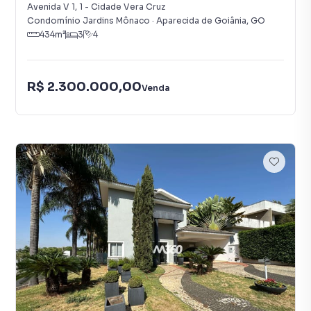
Avenida V 1
,
1
-
Cidade Vera Cruz
Condomínio Jardins Mônaco
·
Aparecida de Goiânia
,
GO
434
m²
3
4
R$ 2.300.000,00
Venda