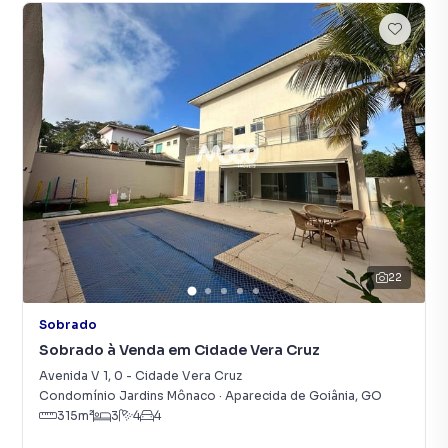
22
Sobrado
Sobrado à Venda em Cidade Vera Cruz
Avenida V 1
,
0
-
Cidade Vera Cruz
Condomínio Jardins Mônaco
·
Aparecida de Goiânia
,
GO
315
m²
3
4
4