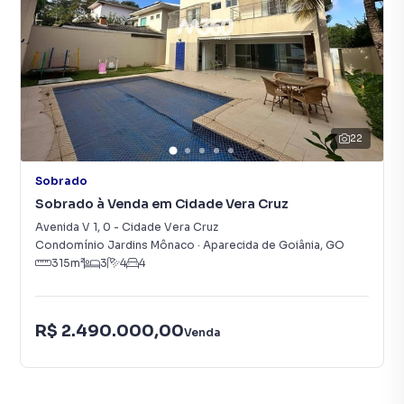
22
Sobrado
Sobrado à Venda em Cidade Vera Cruz
Avenida V 1
,
0
-
Cidade Vera Cruz
Condomínio Jardins Mônaco
·
Aparecida de Goiânia
,
GO
315
m²
3
4
4
R$ 2.490.000,00
Venda