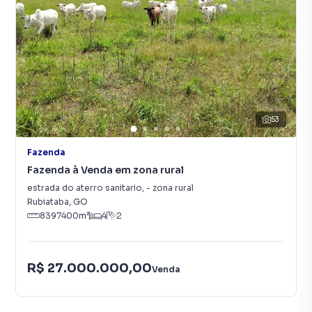
53
Fazenda
Fazenda à Venda em zona rural
estrada do aterro sanitario
,
-
zona rural
Rubiataba
,
GO
8397400
m²
4
2
R$ 27.000.000,00
Venda