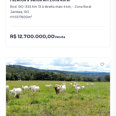
Fazenda à Venda em Zona Rural
Rod. GO-333 Km 13 à direita mais 4 km
,
-
Zona Rural
Jandaia
,
GO
1317600
m²
R$ 12.700.000,00
Venda