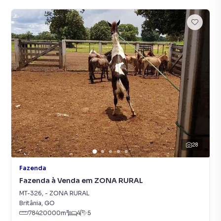
28
Fazenda
Fazenda à Venda em ZONA RURAL
MT-326
,
-
ZONA RURAL
Britânia
,
GO
78420000
m²
4
5