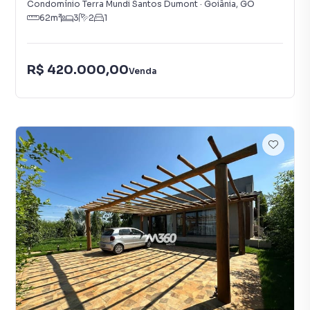
Condomínio Terra Mundi Santos Dumont
·
Goiânia
,
GO
62
m²
3
2
1
R$ 420.000,00
Venda