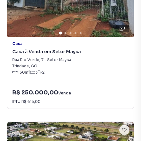
5
Casa
Casa à Venda em Setor Maysa
Rua Rio Verde
,
7
-
Setor Maysa
Trindade
,
GO
160
m²
3
2
R$ 250.000,00
Venda
IPTU
R$ 613,00