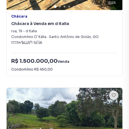
25
Chácara
Chácara à Venda em d italia
rua
,
19
-
d italia
Condomínio D´itália
·
Santo Antônio de Goiás
,
GO
1
m²
3
5
6
R$ 1.500.000,00
Venda
Condomínio
R$ 450,00