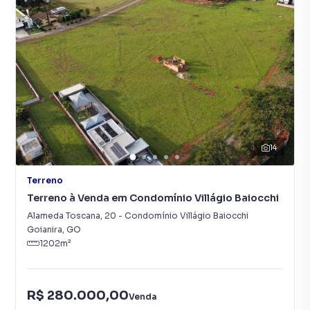
14
Terreno
Terreno à Venda em Condomínio Villágio Baiocchi
Alameda Toscana
,
20
-
Condomínio Villágio Baiocchi
Goianira
,
GO
1202
m²
R$ 280.000,00
Venda