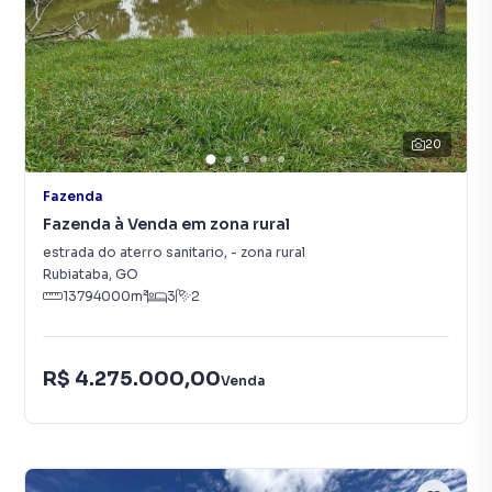
20
Fazenda
Fazenda à Venda em zona rural
estrada do aterro sanitario
,
-
zona rural
Rubiataba
,
GO
13794000
m²
3
2
R$ 4.275.000,00
Venda