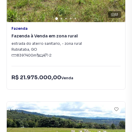
53
Fazenda
Fazenda à Venda em zona rural
estrada do aterro sanitario
,
-
zona rural
Rubiataba
,
GO
8397400
m²
4
2
R$ 21.975.000,00
Venda