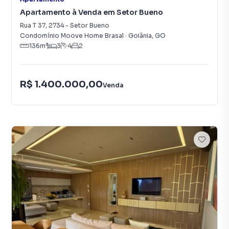
Apartamento à Venda em Setor Bueno
Rua T 37
,
2734
-
Setor Bueno
Condomínio Moove Home Brasal
·
Goiânia
,
GO
136
m²
3
4
2
R$ 1.400.000,00
Venda