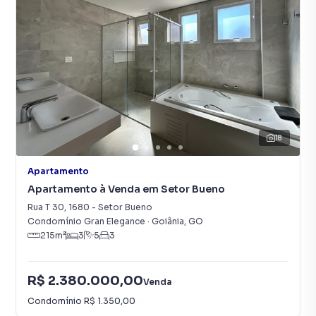
18
Apartamento
Apartamento à Venda em Setor Bueno
Rua T 30
,
1680
-
Setor Bueno
Condomínio Gran Elegance
·
Goiânia
,
GO
215
m²
3
5
3
R$ 2.380.000,00
Venda
Condomínio
R$ 1.350,00