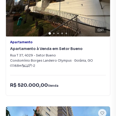
21
Apartamento
Apartamento à Venda em Setor Bueno
Rua T 37
,
4029
-
Setor Bueno
Condomínio Borges Landeiro Olympus
·
Goiânia
,
GO
68
m²
2
2
R$ 520.000,00
Venda