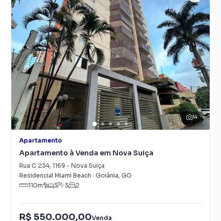
14
Apartamento
Apartamento à Venda em Nova Suiça
Rua C 234
,
1169
-
Nova Suiça
Residencial Miami Beach
·
Goiânia
,
GO
110
m²
3
3
2
R$ 550.000,00
Venda