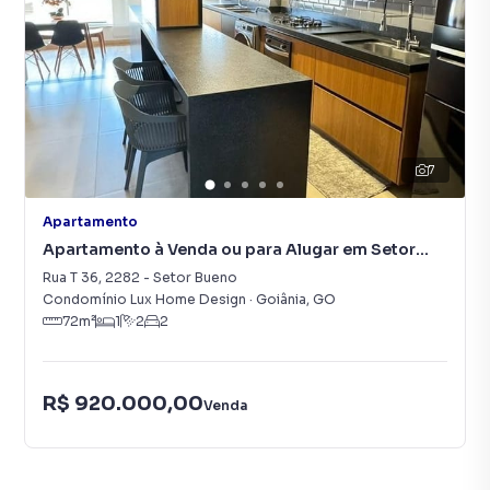
7
Apartamento
Apartamento à Venda ou para Alugar em Setor
Bueno
Rua T 36
,
2282
-
Setor Bueno
Condomínio Lux Home Design
·
Goiânia
,
GO
72
m²
1
2
2
R$ 920.000,00
Venda