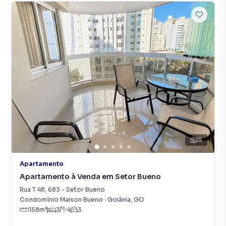
15
Apartamento
Apartamento à Venda em Setor Bueno
Rua T 48
,
683
-
Setor Bueno
Condomínio Maison Bueno
·
Goiânia
,
GO
158
m²
3
4
3