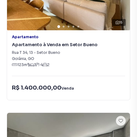
15
Apartamento
Apartamento à Venda em Setor Bueno
Rua T 34
,
13
-
Setor Bueno
Goiânia
,
GO
123
m²
3
4
2
R$ 1.400.000,00
Venda