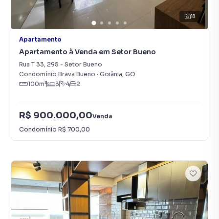
18
Apartamento
Apartamento à Venda em Setor Bueno
Rua T 33
,
295
-
Setor Bueno
Condomínio Brava Bueno
·
Goiânia
,
GO
100
m²
3
4
2
R$ 900.000,00
Venda
Condomínio
R$ 700,00