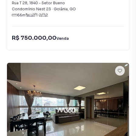
Rua T 28
,
1840
-
Setor Bueno
Condomínio Nest 23
·
Goiânia
,
GO
66
m²
2
2
2
R$ 750.000,00
Venda